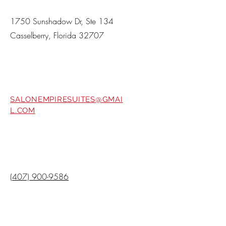
DIRECCIÓN
1750 Sunshadow Dr, Ste 134
Casselberry, Florida 32707
Correo electrónico
SALONEMPIRESUITES@GMAI
L.COM
Teléfono
(407) 900-9586