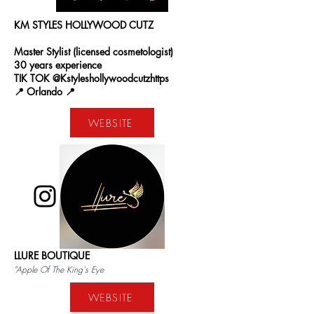
KM STYLES HOLLYWOOD CUTZ
Master Stylist (licensed cosmetologist)
30 years experience
TIK TOK @Kstyleshollywoodcutzhttps
📍 Orlando 📍
WEBSITE
LLURE BOUTIQUE
"Apple Of The King's Eye
WEBSITE