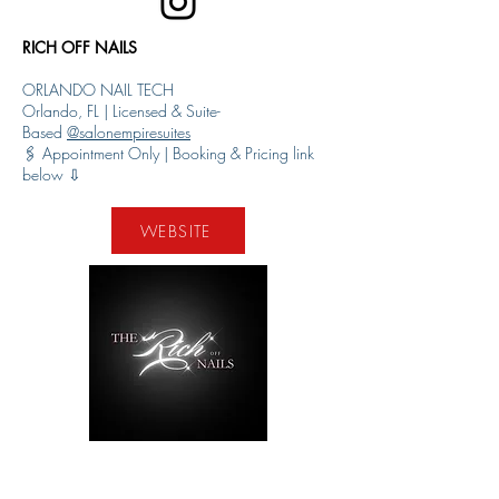
RICH OFF NAILS
ORLANDO NAIL TECH
Orlando, FL | Licensed & Suite-
Based
@salonempiresuites
🖇️ Appointment Only | Booking & Pricing link
below ⇩
WEBSITE