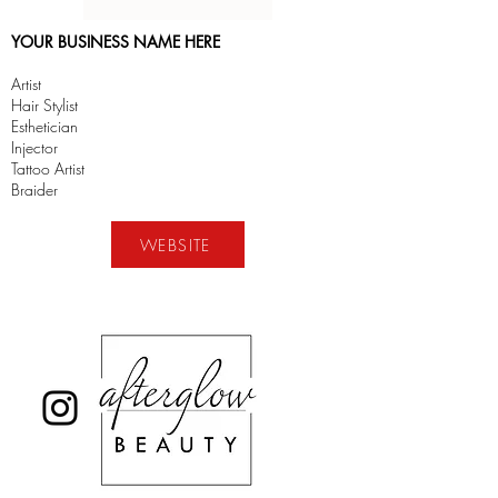
YOUR BUSINESS NAME HERE
Artist
Hair Stylist​
Esthetician
Injector
Tattoo Artist
Braider
WEBSITE