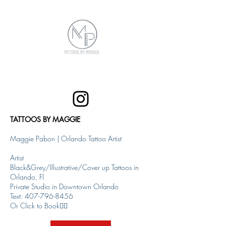
TATTOOS BY MAGGIE
Maggie Pabon | Orlando Tattoo Artist
Artist
Black&Grey/Illustrative/Cover up Tattoos in
Orlando, Fl
Private Studio in Downtown Orlando
Text: 407-796-8456
Or Click to Book👇🏼