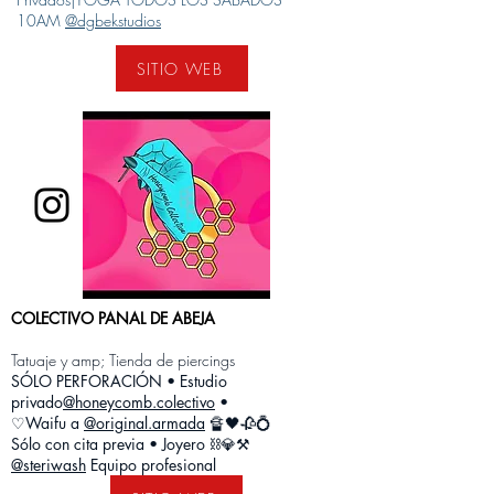
10AM
@dgbekstudios
SITIO WEB
COLECTIVO PANAL DE ABEJA
Tatuaje y amp; Tienda de piercings
SÓLO PERFORACIÓN
• Estudio
privado
@honeycomb.colectivo
•
♡Waifu a
@original.armada
🔏🖤🥀💍
Sólo con cita previa • Joyero ⛓️💎⚒️
@steriwash
Equipo profesional