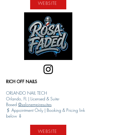
WEBSITE
RICH OFF NAILS
ORLANDO NAIL TECH
Orlando, FL | Licensed & Suite-
Based
@salonempiresuites
🖇️ Appointment Only | Booking & Pricing link
below ⇩
WEBSITE