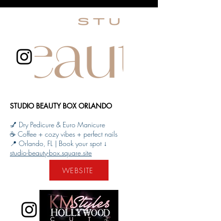
STUDIO BEAUTY BOX ORLANDO
💅 Dry Pedicure & Euro Manicure
☕ Coffee + cozy vibes + perfect nails
📍 Orlando, FL | Book your spot ↓
studio-beauty-box.square.site
WEBSITE