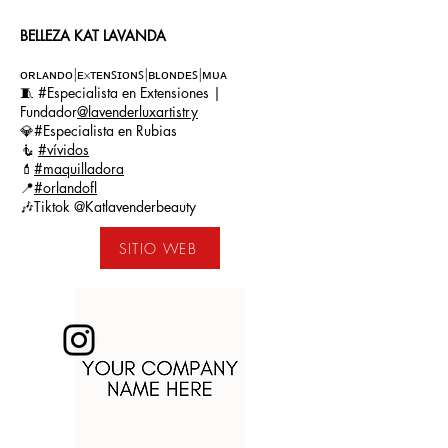
BELLEZA KAT LAVANDA
ᴏʀʟᴀɴᴅᴏ|ᴇxᴛᴇɴꜱɪᴏɴꜱ|ʙʟᴏɴᴅᴇꜱ|ᴍᴜᴀ
🧵 #Especialista en Extensiones |
Fundador
@lavenderluxartistry
💎#Especialista en Rubias
🧜
#vívidos
💄
#maquilladora
📍
#orlandofl
🎶Tiktok @Katlavenderbeauty
SITIO WEB