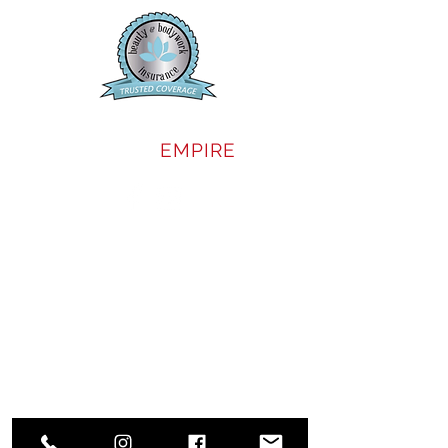
SALON
EMPIRE
CASSELBERRY ADDRESS:
1750 Sunshadow Dr, Ste 134
Casselberry, FL, 32707
ORLANDO SODO ADDRESS:
304 East Michigan St